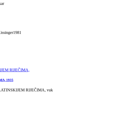
kar
issinger1981
A, 1935
LATINSKIJEM RIJEČIMA, vuk