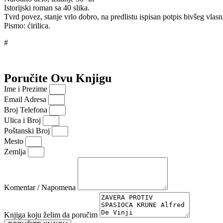
Istorijski roman sa 40 slika.
Tvrd povez, stanje vrlo dobro, na predlistu ispisan potpis bivšeg vlasn
Pismo: ćirilica.
#
Poručite Ovu Knjigu
Ime i Prezime
Email Adresa
Broj Telefona
Ulica i Broj
Poštanski Broj
Mesto
Zemlja
Komentar / Napomena
Knjiga koju želim da poručim