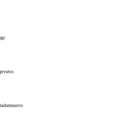
igz
jevstvo
stradamusovo