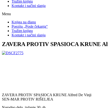
Tražim knjigu
Kontakt i načini slanja
Menu
Knjiga na dlanu
Poezija „Posle čekanja“
Tražim knjigu
Kontakt i načini slanja
ZAVERA PROTIV SPASIOCA KRUNE Alfr
ZAVERA PROTIV SPASIOCA KRUNE Alfred De Vinji
SEN-MAR PROTIV RIŠELJEA
Narodno delo, izdanje 30 -ih