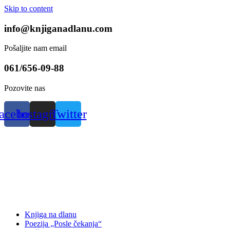
Skip to content
info@knjiganadlanu.com
Pošaljite nam email
061/656-09-88
Pozovite nas
acebook
Instagram
Twitter
Knjiga na dlanu
Poezija „Posle čekanja“