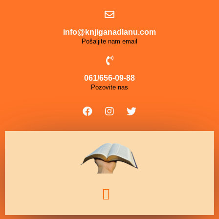
info@knjiganadlanu.com
Pošaljite nam email
061/656-09-88
Pozovite nas