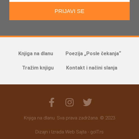
PRIJAVI SE
Knjiga na dlanu
Poezija „Posle čekanja“
Tražim knjigu
Kontakt i načini slanja
Knjiga na dlanu. Sva prava zadržana. © 2023
Dizajn i Izrada Web Sajta - goIT.rs