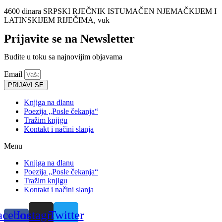
4600 dinara SRPSKI RJEČNIK ISTUMAČEN NJEMAČKIJEM I
LATINSKIJEM RIJEČIMA, vuk
Prijavite se na Newsletter
Budite u toku sa najnovijim objavama
Email
PRIJAVI SE
Knjiga na dlanu
Poezija „Posle čekanja“
Tražim knjigu
Kontakt i načini slanja
Menu
Knjiga na dlanu
Poezija „Posle čekanja“
Tražim knjigu
Kontakt i načini slanja
acebook-
Instagram
Twitter