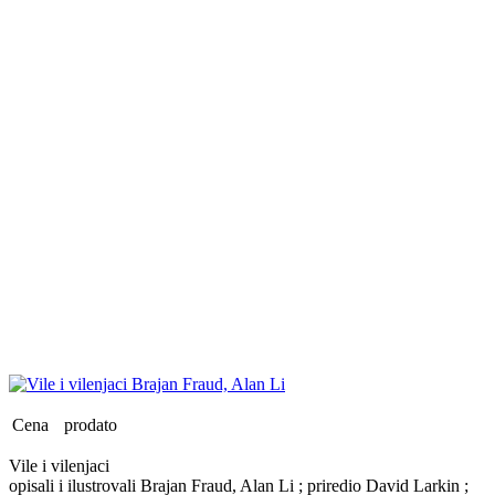
Cena
prodato
Vile i vilenjaci
opisali i ilustrovali Brajan Fraud, Alan Li ; priredio David Larkin ;