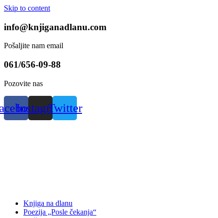
Skip to content
info@knjiganadlanu.com
Pošaljite nam email
061/656-09-88
Pozovite nas
acebook
Instagram
Twitter
Knjiga na dlanu
Poezija „Posle čekanja“