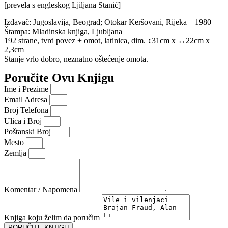
[prevela s engleskog Ljiljana Stanić]
Izdavač: Jugoslavija, Beograd; Otokar Keršovani, Rijeka – 1980
Štampa: Mladinska knjiga, Ljubljana
192 strane, tvrd povez + omot, latinica, dim. ↕31cm x ↔22cm x
2,3cm
Stanje vrlo dobro, neznatno oštećenje omota.
Poručite Ovu Knjigu
Ime i Prezime
Email Adresa
Broj Telefona
Ulica i Broj
Poštanski Broj
Mesto
Zemlja
Komentar / Napomena
Knjiga koju želim da poručim
PORUČITE KNJIGU