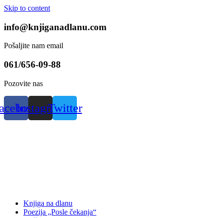
Skip to content
info@knjiganadlanu.com
Pošaljite nam email
061/656-09-88
Pozovite nas
acebook
Instagram
Twitter
Knjiga na dlanu
Poezija „Posle čekanja“