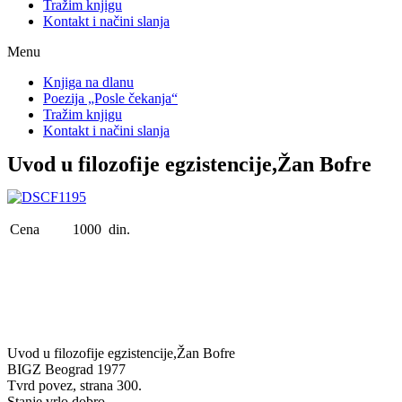
Tražim knjigu
Kontakt i načini slanja
Menu
Knjiga na dlanu
Poezija „Posle čekanja“
Tražim knjigu
Kontakt i načini slanja
Uvod u filozofije egzistencije,Žan Bofre
Cena
1000 din.
Uvod u filozofije egzistencije,Žan Bofre
BIGZ Beograd 1977
Tvrd povez, strana 300.
Stanje vrlo dobro.