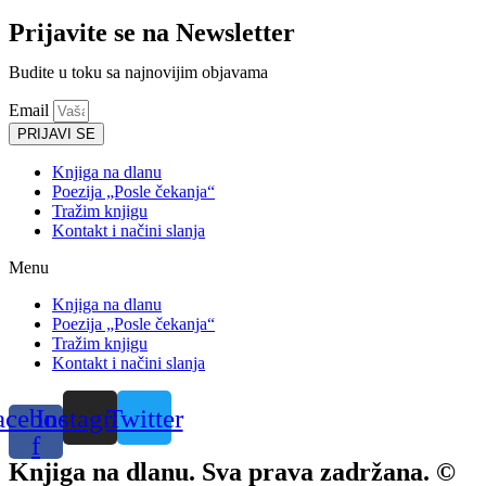
Prijavite se na Newsletter
Budite u toku sa najnovijim objavama
Email
PRIJAVI SE
Knjiga na dlanu
Poezija „Posle čekanja“
Tražim knjigu
Kontakt i načini slanja
Menu
Knjiga na dlanu
Poezija „Posle čekanja“
Tražim knjigu
Kontakt i načini slanja
acebook-
Instagram
Twitter
f
Knjiga na dlanu. Sva prava zadržana. ©