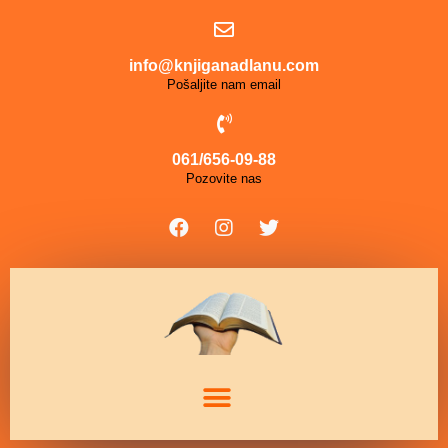
info@knjiganadlanu.com
Pošaljite nam email
061/656-09-88
Pozovite nas