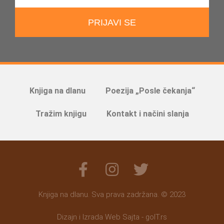
PRIJAVI SE
Knjiga na dlanu
Poezija „Posle čekanja“
Tražim knjigu
Kontakt i načini slanja
Knjiga na dlanu. Sva prava zadržana. © 2023
Dizajn i Izrada Web Sajta - goIT.rs