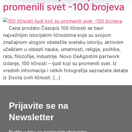
promenili svet -100 brojeva
Cena prodato Časopis 100 ličnosti se bavi
najvažnijim istorijskim ličnostima koje su svojom
značajnom ulogom obeležile svetsku istoriju, aktivnim
učešćem u oblasti nauke, umetnosti, religije, politike,
rata, filozofije, industrije. Novo DeAgostini partwork
izdanje, 100 ličnosti – ljudi koji su promenili svet. Iz
vrednih informacija i retkih fotografija saznaćete detalje
iz života ovih ličnosti. […]
Prijavite se na
Newsletter