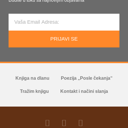
Budite u toku sa najnovijim objavama
PRIJAVI SE
Knjiga na dlanu
Poezija „Posle čekanja“
Tražim knjigu
Kontakt i načini slanja