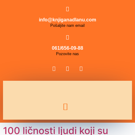
info@knjiganadlanu.com
Pošaljite nam email
061/656-09-88
Pozovite nas
100 ličnosti ljudi koji su