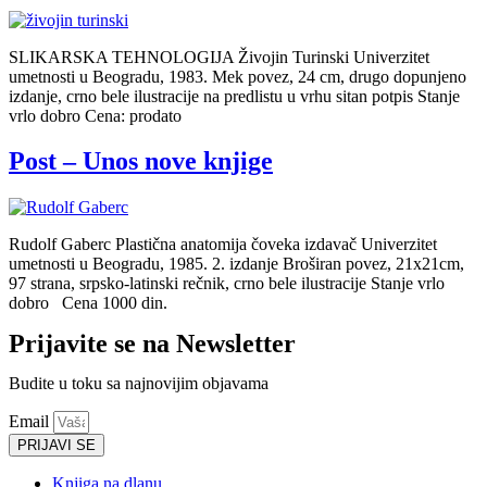
SLIKARSKA TEHNOLOGIJA Živojin Turinski Univerzitet
umetnosti u Beogradu, 1983. Mek povez, 24 cm, drugo dopunjeno
izdanje, crno bele ilustracije na predlistu u vrhu sitan potpis Stanje
vrlo dobro Cena: prodato
Post – Unos nove knjige
Rudolf Gaberc Plastična anatomija čoveka izdavač Univerzitet
umetnosti u Beogradu, 1985. 2. izdanje Broširan povez, 21x21cm,
97 strana, srpsko-latinski rečnik, crno bele ilustracije Stanje vrlo
dobro Cena 1000 din.
Prijavite se na Newsletter
Budite u toku sa najnovijim objavama
Email
PRIJAVI SE
Knjiga na dlanu