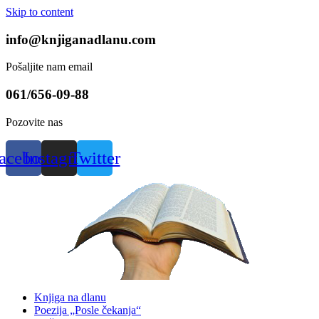
Skip to content
info@knjiganadlanu.com
Pošaljite nam email
061/656-09-88
Pozovite nas
acebook
Instagram
Twitter
Knjiga na dlanu
Poezija „Posle čekanja“