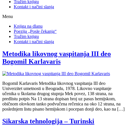
Tražim knjigu
Kontakt i načini slanja
Menu
Knjiga na dlanu
Poezija „Posle čekanja“
Tražim knjigu
Kontakt i načini slanja
Metodika likovnog vaspitanja III deo
Bogomil Karlavaris
Bogomil Karlavaris Metodika likovnog vaspitanja III deo
Univerzitet umetnosti u Beogradu, 1978. Likovno vaspitanje
učenika u školama drugog stupnja Mek povez, 138 strana, na
predlistu potpis Na 13 strana dopisan broj uz pasus hemijskom,
običnom olovkom tanko podvučena rečenica na oko 12 strana, na
poslednjem listu pisano hemijskom i pocepan donji deo, kao na […]
Sikarska tehnologija – Turinski