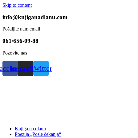
Skip to content
info@knjiganadlanu.com
Pošaljite nam email
061/656-09-88
Pozovite nas
acebook
Instagram
Twitter
Knjiga na dlanu
Poezija „Posle čekanja“