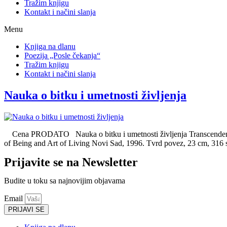
Tražim knjigu
Kontakt i načini slanja
Menu
Knjiga na dlanu
Poezija „Posle čekanja“
Tražim knjigu
Kontakt i načini slanja
Nauka o bitku i umetnosti življenja
Cena PRODATO Nauka o bitku i umetnosti življenja Transcendentalna
of Being and Art of Living Novi Sad, 1996. Tvrd povez, 23 cm, 316
Prijavite se na Newsletter
Budite u toku sa najnovijim objavama
Email
PRIJAVI SE