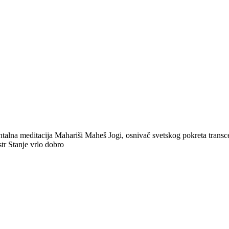
 meditacija Mahariši Maheš Jogi, osnivač svetskog pokreta transcend
 str Stanje vrlo dobro