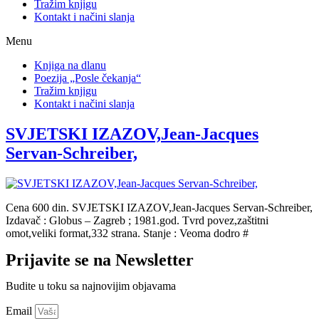
Tražim knjigu
Kontakt i načini slanja
Menu
Knjiga na dlanu
Poezija „Posle čekanja“
Tražim knjigu
Kontakt i načini slanja
SVJETSKI IZAZOV,Jean-Jacques
Servan-Schreiber,
Cena 600 din. SVJETSKI IZAZOV,Jean-Jacques Servan-Schreiber,
Izdavač : Globus – Zagreb ; 1981.god. Tvrd povez,zaštitni
omot,veliki format,332 strana. Stanje : Veoma dodro #
Prijavite se na Newsletter
Budite u toku sa najnovijim objavama
Email