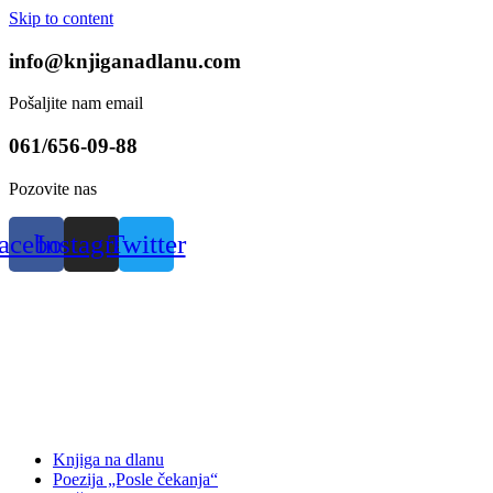
Skip to content
info@knjiganadlanu.com
Pošaljite nam email
061/656-09-88
Pozovite nas
acebook
Instagram
Twitter
Knjiga na dlanu
Poezija „Posle čekanja“