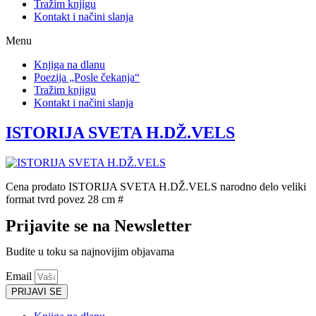
Tražim knjigu
Kontakt i načini slanja
Menu
Knjiga na dlanu
Poezija „Posle čekanja“
Tražim knjigu
Kontakt i načini slanja
ISTORIJA SVETA H.DŽ.VELS
Cena prodato ISTORIJA SVETA H.DŽ.VELS narodno delo veliki
format tvrd povez 28 cm #
Prijavite se na Newsletter
Budite u toku sa najnovijim objavama
Email
PRIJAVI SE