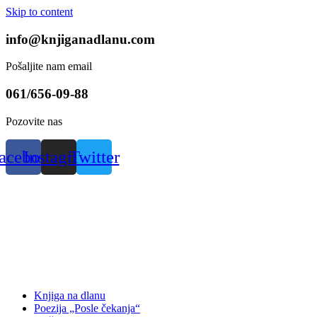
Skip to content
info@knjiganadlanu.com
Pošaljite nam email
061/656-09-88
Pozovite nas
acebook
Instagram
Twitter
Knjiga na dlanu
Poezija „Posle čekanja“