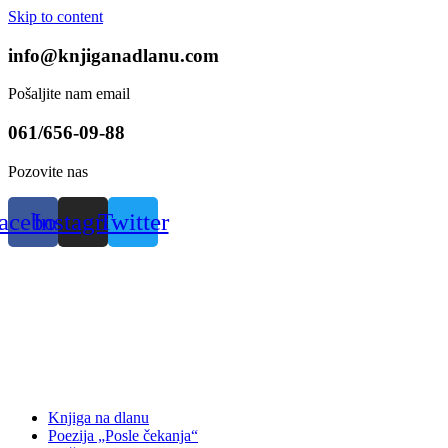
Skip to content
info@knjiganadlanu.com
Pošaljite nam email
061/656-09-88
Pozovite nas
acebook
Instagram
Twitter
Knjiga na dlanu
Poezija „Posle čekanja“