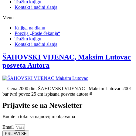
Tražim knjigu
Kontakt i načini slanja
Menu
Knjiga na dlanu
Poezija „Posle čekanja“
Tražim knjigu
Kontakt i načini slanja
ŠAHOVSKI VIJENAC, Maksim Lutovac
posveta Autora
Cena 2000 din. ŠAHOVSKI VIJENAC Maksim Lutovac 2001
bar tvrd povez 25 cm ispisana posveta autora #
Prijavite se na Newsletter
Budite u toku sa najnovijim objavama
Email
PRIJAVI SE