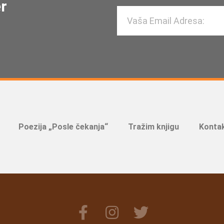
er
Poezija „Posle čekanja“
Tražim knjigu
Kontak