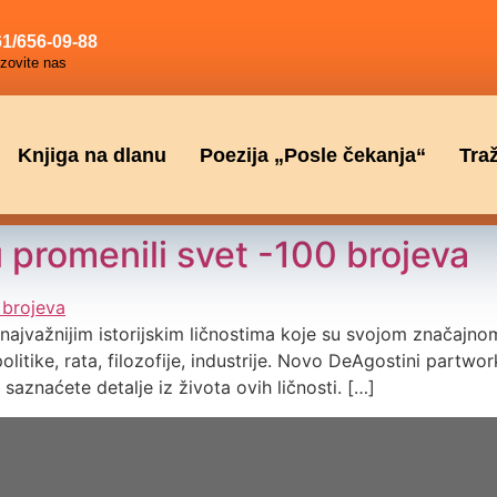
1/656-09-88
zovite nas
Knjiga na dlanu
Poezija „Posle čekanja“
Tra
su promenili svet -100 brojeva
jvažnijim istorijskim ličnostima koje su svojom značajnom 
litike, rata, filozofije, industrije. Novo DeAgostini partwork
a saznaćete detalje iz života ovih ličnosti. […]