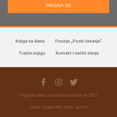
PRIJAVI SE
Knjiga na dlanu
Poezija „Posle čekanja“
Tražim knjigu
Kontakt i načini slanja
Knjiga na dlanu. Sva prava zadržana. © 2023
Dizajn i Izrada Web Sajta - goIT.rs