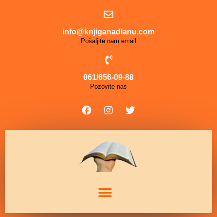
info@knjiganadlanu.com
Pošaljite nam email
061/656-09-88
Pozovite nas