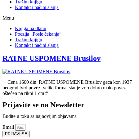
Tražim knjigu
Kontakt i načini slanja
Menu
Knjiga na dlanu
Poezija „Posle čekanja“
Tražim knjigu
Kontakt i načini slanja
RATNE USPOMENE Brusilov
Cena 1600 din. RATNE USPOMENE Brusilov geca kon 1937
beograd tvrd povez, veliki format stanje vrlo dobro malo povez
oštećen na rikni 1 cm #
Prijavite se na Newsletter
Budite u toku sa najnovijim objavama
Email
PRIJAVI SE