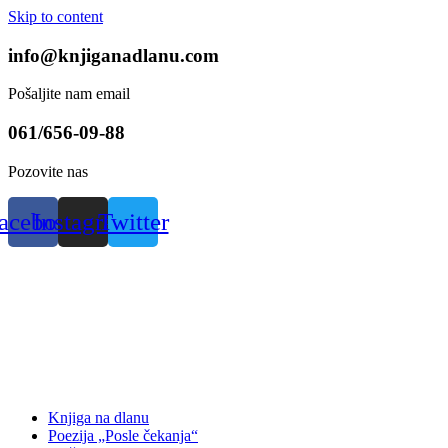
Skip to content
info@knjiganadlanu.com
Pošaljite nam email
061/656-09-88
Pozovite nas
acebook
Instagram
Twitter
Knjiga na dlanu
Poezija „Posle čekanja“