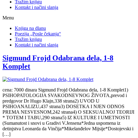
Tražim knjigu
Kontakt i načini slanja
Menu
Knjiga na dlanu
Poezija „Posle čekanja“
Tražim knjigu
Kontakt i načini slanja
Sigmund Frojd Odabrana dela, 1-8
Komplet
cena: 7000 dinara Sigmund Frojd Odabrana dela, 1-8 Komplet1)
PSIHOPATOLOGIJA SVAKODNEVNOG ŽIVOTA,prevod i
predgovor Dr Hugo Klajn,338 strana2) UVOD U
PSIHOANALIZU,437 strana3) DOSETKA I NJEN ODNOS
PREMA NESVESNOM,242 strana4) O SEKSUALNOJ TEORIJI
* TOTEM I TABU,290 strana5) IZ KULTURE I UMETNOSTI
(Sumanutost i snovi u Gradivi V.Jensena*Jedna uspomena iz
detinjstva Leonarda da Vinčija*Mikelanđelov Mijsije*Dostojevski i
[…]