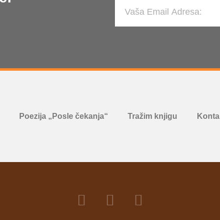
Poezija „Posle čekanja“
Tražim knjigu
Kontak