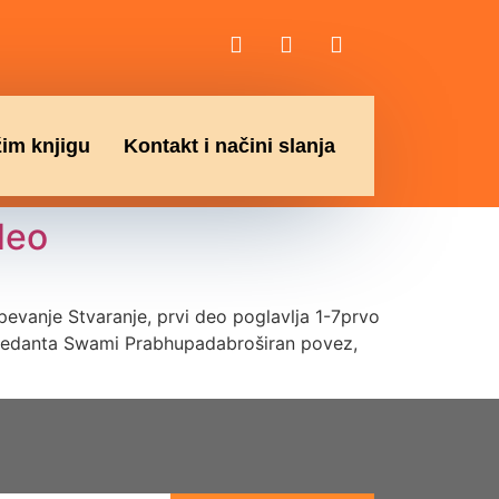
žim knjigu
Kontakt i načini slanja
deo
pevanje Stvaranje, prvi deo poglavlja 1-7prvo
tivedanta Swami Prabhupadabroširan povez,