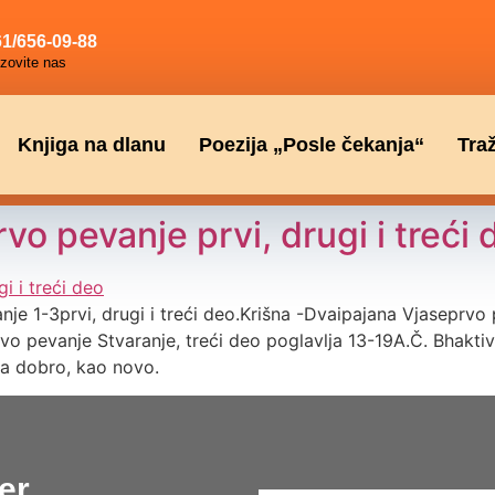
1/656-09-88
zovite nas
Knjiga na dlanu
Poezija „Posle čekanja“
Tra
o pevanje prvi, drugi i treći 
e 1-3prvi, drugi i treći deo.Krišna -Dvaipajana Vjaseprvo 
rvo pevanje Stvaranje, treći deo poglavlja 13-19A.Č. Bhak
a dobro, kao novo.
er