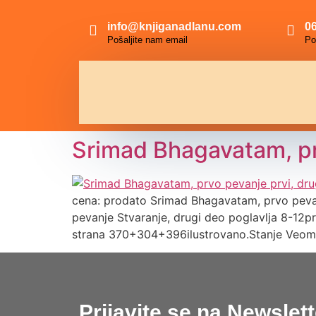
info@knjiganadlanu.com
06
Pošaljite nam email
Po
Srimad Bhagavatam, prv
cena: prodato Srimad Bhagavatam, prvo pevanj
pevanje Stvaranje, drugi deo poglavlja 8-12p
strana 370+304+396ilustrovano.Stanje Veom
Prijavite se na Newslett