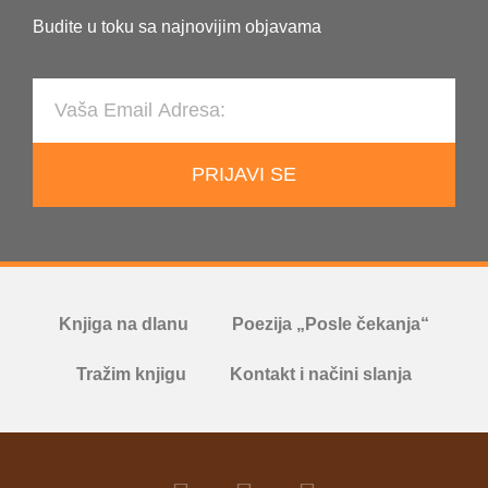
Budite u toku sa najnovijim objavama
PRIJAVI SE
Knjiga na dlanu
Poezija „Posle čekanja“
Tražim knjigu
Kontakt i načini slanja