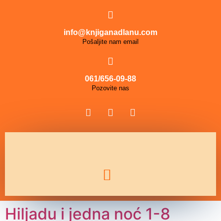
info@knjiganadlanu.com
Pošaljite nam email
061/656-09-88
Pozovite nas
Hiljadu i jedna noć 1-8