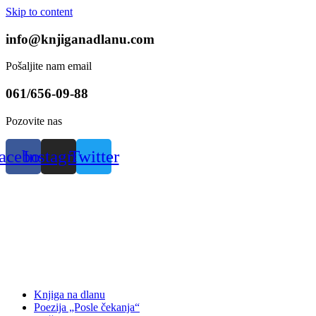
Skip to content
info@knjiganadlanu.com
Pošaljite nam email
061/656-09-88
Pozovite nas
acebook
Instagram
Twitter
Knjiga na dlanu
Poezija „Posle čekanja“