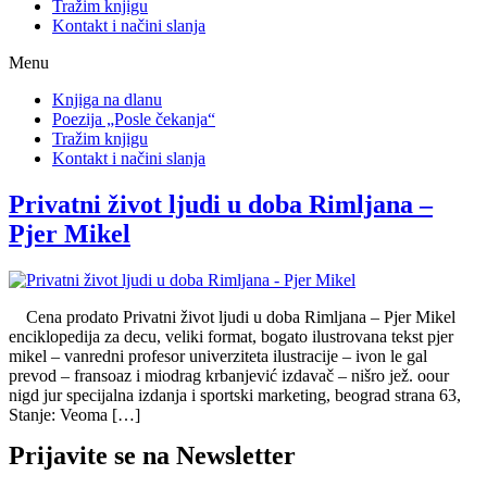
Tražim knjigu
Kontakt i načini slanja
Menu
Knjiga na dlanu
Poezija „Posle čekanja“
Tražim knjigu
Kontakt i načini slanja
Privatni život ljudi u doba Rimljana –
Pjer Mikel
Cena prodato Privatni život ljudi u doba Rimljana – Pjer Mikel
enciklopedija za decu, veliki format, bogato ilustrovana tekst pjer
mikel – vanredni profesor univerziteta ilustracije – ivon le gal
prevod – fransoaz i miodrag krbanjević izdavač – nišro jež. oour
nigd jur specijalna izdanja i sportski marketing, beograd strana 63,
Stanje: Veoma […]
Prijavite se na Newsletter