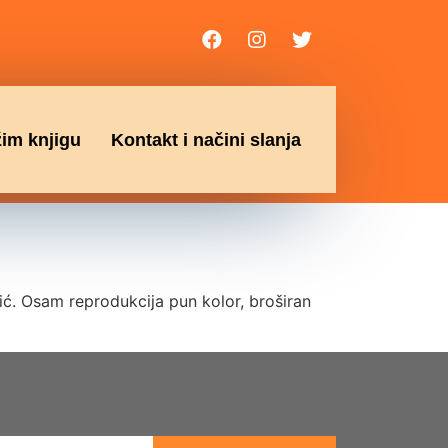
žim knjigu
Kontakt i načini slanja
. Osam reprodukcija pun kolor, broširan