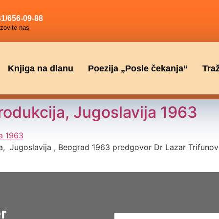
1/656-09-88
zovite nas
Knjiga na dlanu
Poezija „Posle čekanja“
Tra
dukcija, Jugoslavija 1963
Jugoslavija , Beograd 1963 predgovor Dr Lazar Trifunović
er