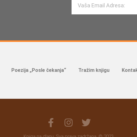
Poezija „Posle čekanja“
Tražim knjigu
Kontak
Knjiga na dlanu. Sva prava zadržana. © 2023