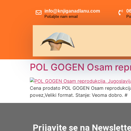
info@knjiganadlanu.com
06
Pošaljite nam email
Po
POL GOGEN Osam repro
Cena prodato POL GOGEN Osam reprodukcija, 
povez,Veliki format. Stanje: Veoma dobro. #
Prijavite se na Newslett