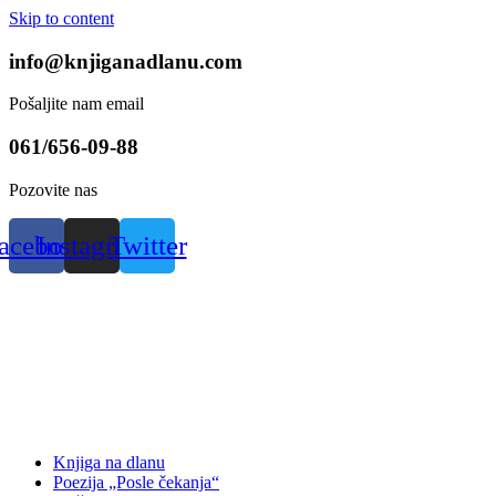
Skip to content
info@knjiganadlanu.com
Pošaljite nam email
061/656-09-88
Pozovite nas
acebook
Instagram
Twitter
Knjiga na dlanu
Poezija „Posle čekanja“