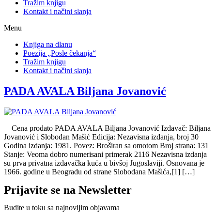
Tražim knjigu
Kontakt i načini slanja
Menu
Knjiga na dlanu
Poezija „Posle čekanja“
Tražim knjigu
Kontakt i načini slanja
PADA AVALA Biljana Jovanović
Cena prodato PADA AVALA Biljana Jovanović Izdavač: Biljana
Jovanović i Slobodan Mašić Edicija: Nezavisna izdanja, broj 30
Godina izdanja: 1981. Povez: Broširan sa omotom Broj strana: 131
Stanje: Veoma dobro numerisani primerak 2116 Nezavisna izdanja
su prva privatna izdavačka kuća u bivšoj Jugoslaviji. Osnovana je
1966. godine u Beogradu od strane Slobodana Mašića,[1] […]
Prijavite se na Newsletter
Budite u toku sa najnovijim objavama