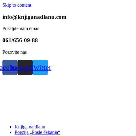
Skip to content
info@knjiganadlanu.com
Pošaljite nam email
061/656-09-88
Pozovite nas
acebook
Instagram
Twitter
Knjiga na dlanu
Poezija „Posle čekanja“