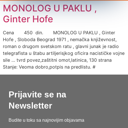
MONOLOG U PAKLU ,
Ginter Hofe
Cena 450 din. MONOLOG U PAKLU , Ginter
Hofe , Sloboda Beograd 1971 , nemačka književnost,
roman o drugom svetskom ratu , glavni junak je radio
telegrafista u štabu artiljerisjkog oficira nacističke vojne
sile … tvrd povez,zaštitni omot,latinica, 130 strana
Stanje: Veoma dobro,potpis na predlistu. #
Prijavite se na
Newsletter
Budite u toku sa najnovijim objavama