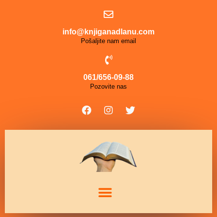
info@knjiganadlanu.com
Pošaljite nam email
061/656-09-88
Pozovite nas