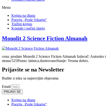
Menu
Knjiga na dlanu
Poezija „Posle čekanja“
Tražim knjigu
Kontakt i načini slanja
Monolit 2 Science Fiction Almanah
cena: prodato Monolit 2 Science Fiction Almanah Izdavač: Autorsko
strana:525Pismo: latinica,ilustrovanoStanje: Veoma dobro.
Prijavite se na Newsletter
Budite u toku sa najnovijim objavama
Email
PRIJAVI SE
Knjiga na dlanu
Poezija „Posle čekanja“