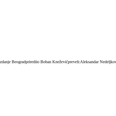
 izdanje Beogradprirediio Boban Kneževićpreveli:Aleksandar Nedeljko