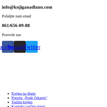
Skip
info@knjiganadlanu.com
to
content
Pošaljite nam email
061/656-09-88
Pozovite nas
acebook
Instagram
Twitter
Knjiga na dlanu
Poezija „Posle čekanja“
Tražim knjigu
Kontakt i načini slanja