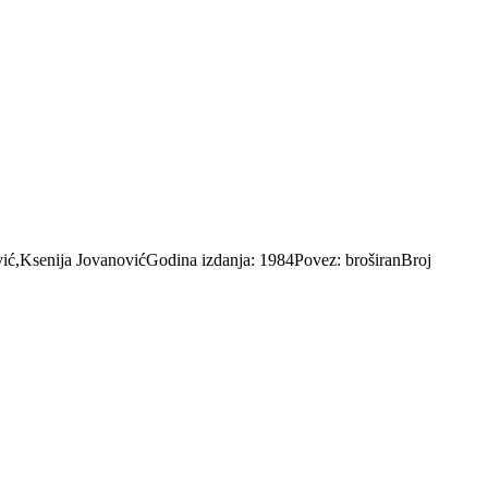
vić,Ksenija JovanovićGodina izdanja: 1984Povez: broširanBroj