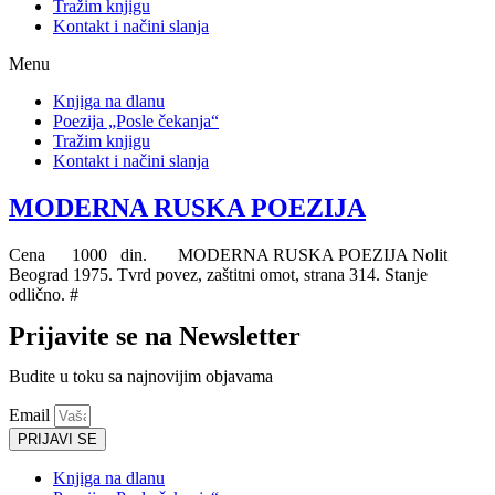
Tražim knjigu
Kontakt i načini slanja
Menu
Knjiga na dlanu
Poezija „Posle čekanja“
Tražim knjigu
Kontakt i načini slanja
MODERNA RUSKA POEZIJA
Cena 1000 din. MODERNA RUSKA POEZIJA Nolit
Beograd 1975. Tvrd povez, zaštitni omot, strana 314. Stanje
odlično. #
Prijavite se na Newsletter
Budite u toku sa najnovijim objavama
Email
PRIJAVI SE
Knjiga na dlanu