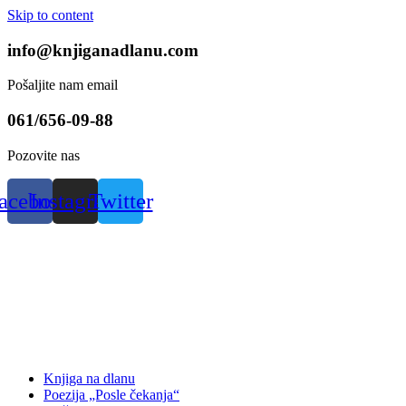
Skip to content
info@knjiganadlanu.com
Pošaljite nam email
061/656-09-88
Pozovite nas
acebook
Instagram
Twitter
Knjiga na dlanu
Poezija „Posle čekanja“