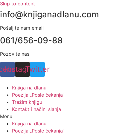
Skip to content
info@knjiganadlanu.com
Pošaljite nam email
061/656-09-88
Pozovite nas
cebook
Instagram
Twitter
Knjiga na dlanu
Poezija „Posle čekanja“
Tražim knjigu
Kontakt i načini slanja
Menu
Knjiga na dlanu
Poezija „Posle čekanja“