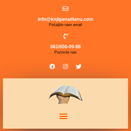
info@knjiganadlanu.com
Pošaljite nam email
061/656-09-88
Pozovite nas