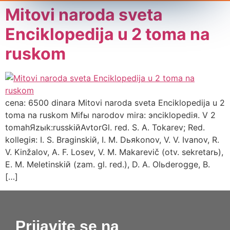
Mitovi naroda sveta
Enciklopedija u 2 toma na
ruskom
cena: 6500 dinara Mitovi naroda sveta Enciklopedija u 2
toma na ruskom Mifы narodov mira: эnciklopediя. V 2
tomahЯzыk:russkiйAvtorGl. red. S. A. Tokarev; Red.
kollegiя: I. S. Braginskiй, I. M. Dьяkonov, V. V. Ivanov, R.
V. Kinžalov, A. F. Losev, V. M. Makarevič (otv. sekretarь),
E. M. Meletinskiй (zam. gl. red.), D. A. Olьderogge, B.
[…]
Prijavite se na