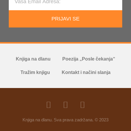
PRIJAVI SE
Knjiga na dlanu
Poezija „Posle čekanja“
Tražim knjigu
Kontakt i načini slanja
Knjiga na dlanu. Sva prava zadržana. © 2023