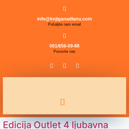
info@knjiganadlanu.com
Pošaljite nam email
061/656-09-88
Pozovite nas
Edicija Outlet 4 ljubavna