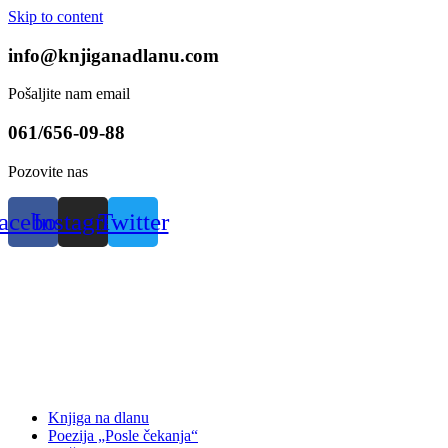
Skip to content
info@knjiganadlanu.com
Pošaljite nam email
061/656-09-88
Pozovite nas
acebook
Instagram
Twitter
Knjiga na dlanu
Poezija „Posle čekanja“