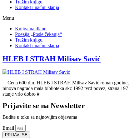
Tražim knjigu
Kontakt i načini slanja
Menu
Knjiga na dlanu
Poezija „Posle čekanja“
Tražim knjigu
Kontakt i načini slanja
HLEB I STRAH Milisav Savić
Cena 600 din. HLEB I STRAH Milisav Savić roman godine,
ninova nagrada mala biblioteka skz 1992 tvrd povez, strana 197
stanje vrlo dobro #
Prijavite se na Newsletter
Budite u toku sa najnovijim objavama
Email
PRIJAVI SE