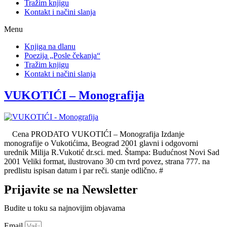
Tražim knjigu
Kontakt i načini slanja
Menu
Knjiga na dlanu
Poezija „Posle čekanja“
Tražim knjigu
Kontakt i načini slanja
VUKOTIĆI – Monografija
Cena PRODATO VUKOTIĆI – Monografija Izdanje
monografije o Vukotićima, Beograd 2001 glavni i odgovorni
urednik Milija R.Vukotić dr.sci. med. Štampa: Budućnost Novi Sad
2001 Veliki format, ilustrovano 30 cm tvrd povez, strana 777. na
predlistu ispisan datum i par reči. stanje odlično. #
Prijavite se na Newsletter
Budite u toku sa najnovijim objavama
Email