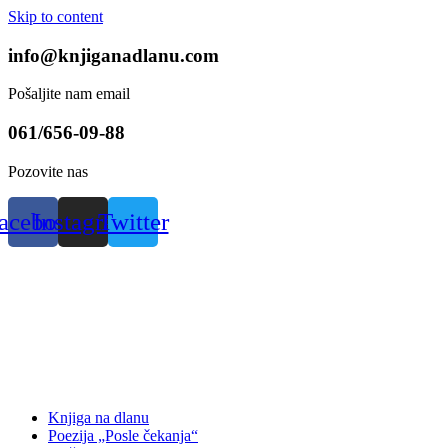
Skip to content
info@knjiganadlanu.com
Pošaljite nam email
061/656-09-88
Pozovite nas
acebook
Instagram
Twitter
Knjiga na dlanu
Poezija „Posle čekanja“