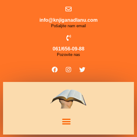
info@knjiganadlanu.com
Pošaljite nam email
061/656-09-88
Pozovite nas