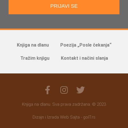
PRIJAVI SE
Knjiga na dlanu
Poezija „Posle čekanja“
Tražim knjigu
Kontakt i načini slanja
Knjiga na dlanu. Sva prava zadržana. © 2023
Dizajn i Izrada Web Sajta - goIT.rs