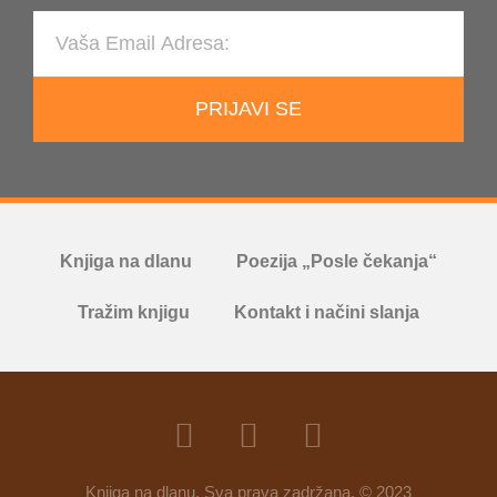
PRIJAVI SE
Knjiga na dlanu
Poezija „Posle čekanja“
Tražim knjigu
Kontakt i načini slanja
Knjiga na dlanu. Sva prava zadržana. © 2023