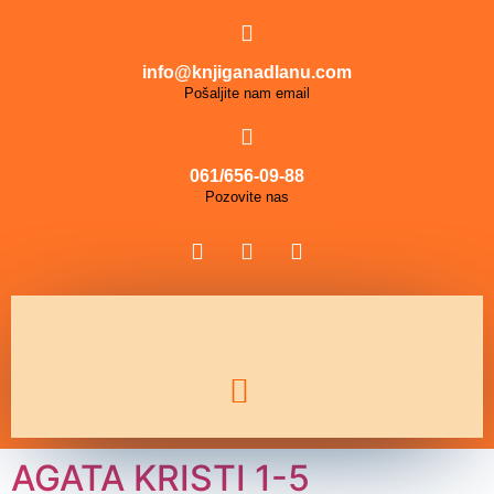
info@knjiganadlanu.com
Pošaljite nam email
061/656-09-88
Pozovite nas
AGATA KRISTI 1-5