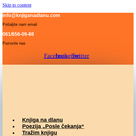
Skip to content
info@knjiganadlanu.com
Pošaljite nam email
061/656-09-88
Pozovite nas
Facebook
Instagram
Twitter
Knjiga na dlanu
Poezija „Posle čekanja“
Tražim knjigu