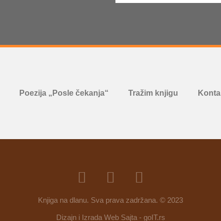
Poezija „Posle čekanja“
Tražim knjigu
Kontak
Knjiga na dlanu. Sva prava zadržana. © 2023
Dizajn i Izrada Web Sajta - goIT.rs