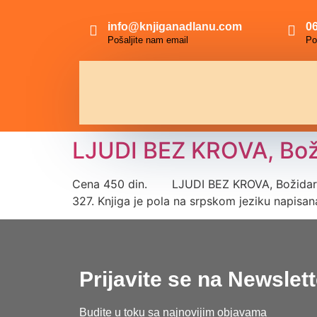
info@knjiganadlanu.com
06
Pošaljite nam email
Po
LJUDI BEZ KROVA, Bož
Cena 450 din. LJUDI BEZ KROVA, Božidar Jak
327. Knjiga je pola na srpskom jeziku napisa
Prijavite se na Newslett
Budite u toku sa najnovijim objavama