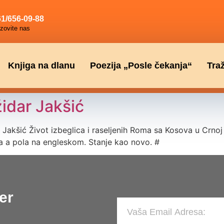
1/656-09-88
zovite nas
Knjiga na dlanu
Poezija „Posle čekanja“
Tra
idar Jakšić
šić Život izbeglica i raseljenih Roma sa Kosova u Crnoj 
na a pola na engleskom. Stanje kao novo. #
er