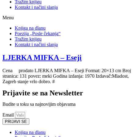
Tražim knjigu
Kontakt i načini slanja
Menu
Knjiga na dlanu
Poezija „Posle čekanja“
Tražim knjigu
Kontakt i načini slanja
LJERKA MIFKA – Eseji
Cena prodato LJERKA MIFKA – Eseji Format: 20×13 cm Broj
stranica: 131 povez: meki Godina izdanja: 1970 Izdavač:Mladost,
Zagreb stanje vrlo dobro. #
Prijavite se na Newsletter
Budite u toku sa najnovijim objavama
Email
PRIJAVI SE
Knjiga na dlanu