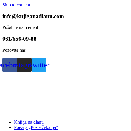
Skip to content
info@knjiganadlanu.com
Pošaljite nam email
061/656-09-88
Pozovite nas
acebook
Instagram
Twitter
Knjiga na dlanu
Poezija „Posle čekanja“