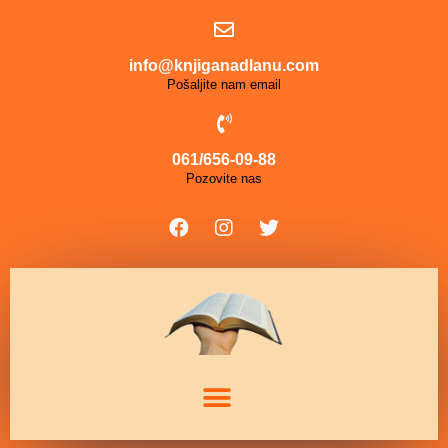
info@knjiganadlanu.com
Pošaljite nam email
061/656-09-88
Pozovite nas