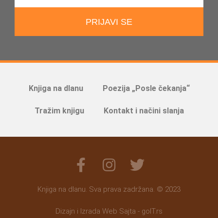
PRIJAVI SE
Knjiga na dlanu
Poezija „Posle čekanja“
Tražim knjigu
Kontakt i načini slanja
Knjiga na dlanu. Sva prava zadržana. © 2023
Dizajn i Izrada Web Sajta - goIT.rs