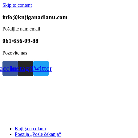
Skip to content
info@knjiganadlanu.com
Pošaljite nam email
061/656-09-88
Pozovite nas
acebook
Instagram
Twitter
Knjiga na dlanu
Poezija „Posle čekanja“