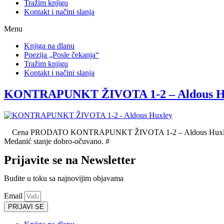
Tražim knjigu
Kontakt i načini slanja
Menu
Knjiga na dlanu
Poezija „Posle čekanja“
Tražim knjigu
Kontakt i načini slanja
KONTRAPUNKT ŽIVOTA 1-2 – Aldous H
Cena PRODATO KONTRAPUNKT ŽIVOTA 1-2 – Aldous Huxley Format
Medanić stanje dobro-očuvano. #
Prijavite se na Newsletter
Budite u toku sa najnovijim objavama
Email
PRIJAVI SE