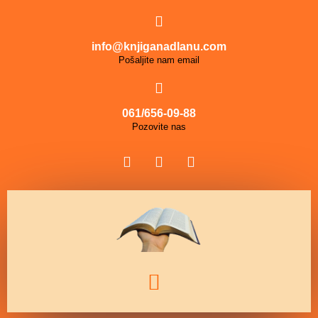
info@knjiganadlanu.com
Pošaljite nam email
061/656-09-88
Pozovite nas