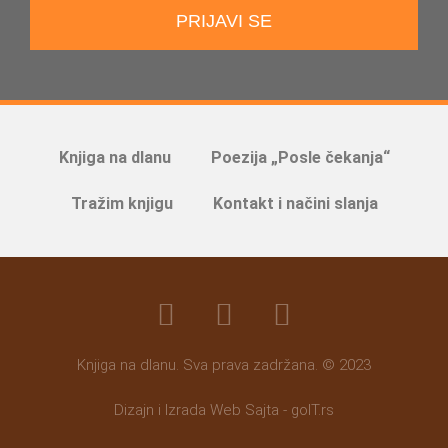
PRIJAVI SE
Knjiga na dlanu
Poezija „Posle čekanja“
Tražim knjigu
Kontakt i načini slanja
Knjiga na dlanu. Sva prava zadržana. © 2023
Dizajn i Izrada Web Sajta - goIT.rs