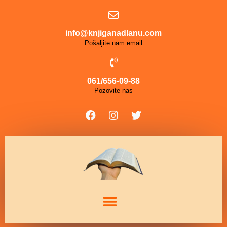
info@knjiganadlanu.com
Pošaljite nam email
061/656-09-88
Pozovite nas