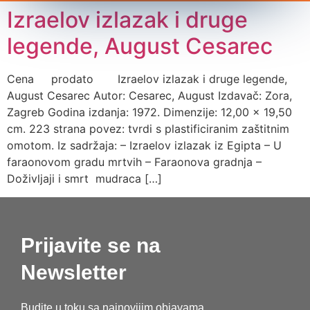
Izraelov izlazak i druge
legende, August Cesarec
Cena prodato Izraelov izlazak i druge legende,
August Cesarec Autor: Cesarec, August Izdavač: Zora,
Zagreb Godina izdanja: 1972. Dimenzije: 12,00 x 19,50
cm. 223 strana povez: tvrdi s plastificiranim zaštitnim
omotom. Iz sadržaja: – Izraelov izlazak iz Egipta – U
faraonovom gradu mrtvih – Faraonova gradnja –
Doživljaji i smrt mudraca […]
Prijavite se na
Newsletter
Budite u toku sa najnovijim objavama