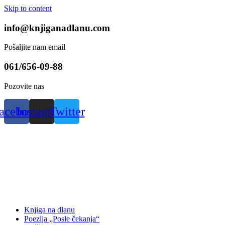
Skip to content
info@knjiganadlanu.com
Pošaljite nam email
061/656-09-88
Pozovite nas
acebook
Instagram
Twitter
Knjiga na dlanu
Poezija „Posle čekanja“