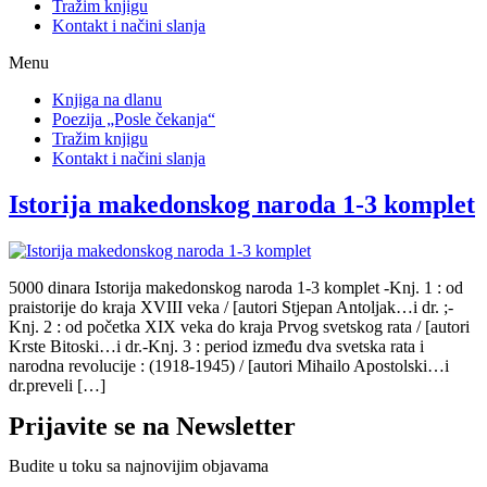
Tražim knjigu
Kontakt i načini slanja
Menu
Knjiga na dlanu
Poezija „Posle čekanja“
Tražim knjigu
Kontakt i načini slanja
Istorija makedonskog naroda 1-3 komplet
5000 dinara Istorija makedonskog naroda 1-3 komplet -Knj. 1 : od
praistorije do kraja XVIII veka / [autori Stjepan Antoljak…i dr. ;-
Knj. 2 : od početka XIX veka do kraja Prvog svetskog rata / [autori
Krste Bitoski…i dr.-Knj. 3 : period između dva svetska rata i
narodna revolucije : (1918-1945) / [autori Mihailo Apostolski…i
dr.preveli […]
Prijavite se na Newsletter
Budite u toku sa najnovijim objavama