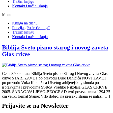
Tražim knjigu
Kontakt i načini slanja
Menu
Knjiga na dlanu
Poezija „Posle čekanja“
Tražim knjigu
Kontakt i načini slanja
Biblija Sveto pismo starog i novog zaveta
Glas crkve
Cena 8500 dinara Biblija Sveto pismo Starog i Novog zaveta Glas
crkve STARI ZAVET po prevodu Đure Daničića NOVI ZAVET
po prevodu Vuka Karadžica i Svetog arhijerejskog sinoda po
ispravkama i prevodima Svetog Vladike Nikolaja GLAS CRKVE
2005. ŠABAC-VALJEVO-BEOGRAD tvrd povez, strana 1294 25
cm veliki format Stanje: Vrlo dobro. na preseku strana se nalazi […]
Prijavite se na Newsletter