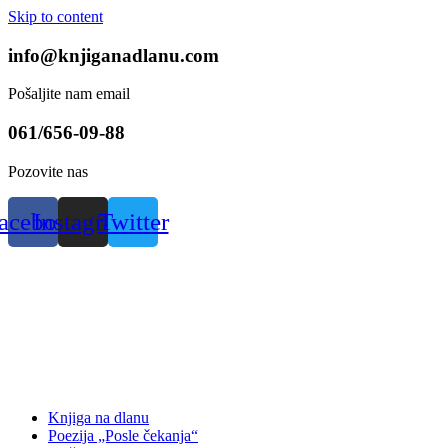
Skip to content
info@knjiganadlanu.com
Pošaljite nam email
061/656-09-88
Pozovite nas
acebook
Instagram
Twitter
Knjiga na dlanu
Poezija „Posle čekanja“