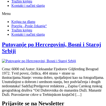
Tražim knjigu
Kontakt i načini slanja
Menu
Knjiga na dlanu
Poezija „Posle čekanja“
Tražim knjigu
Kontakt i načini slanja
Putovanje po Hercegovini, Bosni i Staroj
Srbiji
Cena: 6000 rsd Autor: Aleksandar Fjodorov Giljferding Beograd
1972. Tvrd povez, ćirilica, 404 strana + strane sa
ilustracijama.Stanje: veoma dobro, spoljašnjost kao na fotografijama.
Unutrašnjost u dobrom i urednom stanju, bez podvlačenja i drugih
nedostataka! Sadržaj:Predgovor redaktora „ Zapisa Carskog ruskog
geografskog društva “Od Dubrovnika do manastira Duži. Manastir
Duži. Pravoslavne crkve u Trebinjskom krajuOd […]
Prijavite se na Newsletter