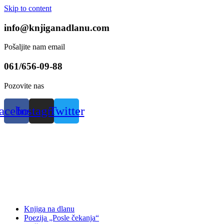
Skip to content
info@knjiganadlanu.com
Pošaljite nam email
061/656-09-88
Pozovite nas
acebook
Instagram
Twitter
Knjiga na dlanu
Poezija „Posle čekanja“