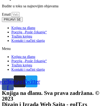
Budite u toku sa najnovijim objavama
Email
PRIJAVI SE
Knjiga na dlanu
Poezija „Posle čekanja“
Tražim knjigu
Kontakt i načini slanja
Menu
Knjiga na dlanu
Poezija „Posle čekanja“
Tražim knjigu
Kontakt i načini slanja
acebook-
Instagram
Twitter
f
Knjiga na dlanu. Sva prava zadržana. ©
2023
Dizajn i Izrada Web Sajta - goIT.rs