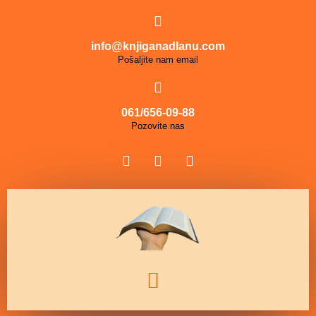
info@knjiganadlanu.com
Pošaljite nam email
061/656-09-88
Pozovite nas