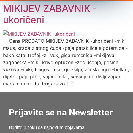
MIKIJEV ZABAVNIK -
ukoričeni
Cena PRODATO MIKIJEV ZABAVNIK -ukoričeni -miki
maus, krađa zlatnog ćupa -paja patak,lice s poternice -
baka kata, trofej -zli vuk, gica rumenica -mikijeva
zagonetka -miki, krivo optužen -zec ušonja, pesma
vukova -miki, tragovi u snegu -šilja, zimske igre -belka ,
dijeta -paja ptak, vajar -miki , sećanje na divlji zapad -
madam mim, da drugarstvo […]
Prijavite se na Newsletter
Budite u toku sa najnovijim objavama