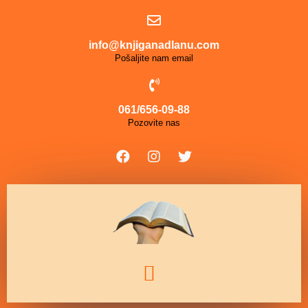
info@knjiganadlanu.com
Pošaljite nam email
061/656-09-88
Pozovite nas