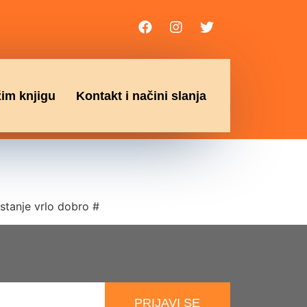
žim knjigu
Kontakt i načini slanja
 stanje vrlo dobro #
PRIJAVI SE