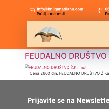
info@knjiganadlanu.com
06
Pošaljite nam email
Po
FEUDALNO DRUŠTVO Ž
Cena 2600 din. FEUDALNO DRUŠTVO Ž.Kalmet
Prijavite se na Newslett