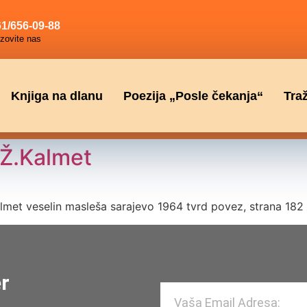
1/656-09-88
zovite nas
Knjiga na dlanu
Poezija „Posle čekanja“
Tra
.Kalmet
 veselin masleša sarajevo 1964 tvrd povez, strana 182
er