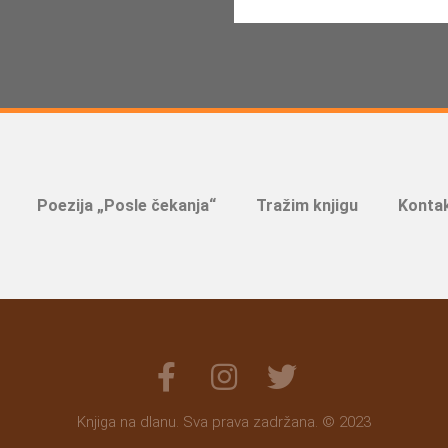
Poezija „Posle čekanja“
Tražim knjigu
Kontak
Knjiga na dlanu. Sva prava zadržana. © 2023