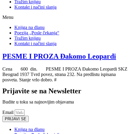
Tražim knjigu
Kontakt i načini slanja
Menu
Knjiga na dlanu
Poezija „Posle čekanja“
Tražim knjigu
Kontakt i načini slanja
PESME I PROZA Đakomo Leopardi
Cena 600 din. PESME I PROZA Đakomo Leopardi SKZ
Beograd 1937 Tvrd povez, strana 232. Na predlistu ispisana
posveta. Stanje vrlo dobro. #
Prijavite se na Newsletter
Budite u toku sa najnovijim objavama
Email
PRIJAVI SE
Knjiga na dlanu