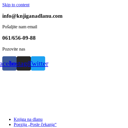
Skip to content
info@knjiganadlanu.com
Pošaljite nam email
061/656-09-88
Pozovite nas
acebook
Instagram
Twitter
Knjiga na dlanu
Poezija „Posle čekanja“