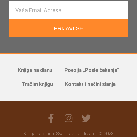
PRIJAVI SE
Knjiga na dlanu
Poezija „Posle čekanja“
Tražim knjigu
Kontakt i načini slanja
Knjiga na dlanu. Sva prava zadržana. © 2023