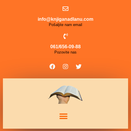
info@knjiganadlanu.com
Pošaljite nam email
061/656-09-88
Pozovite nas