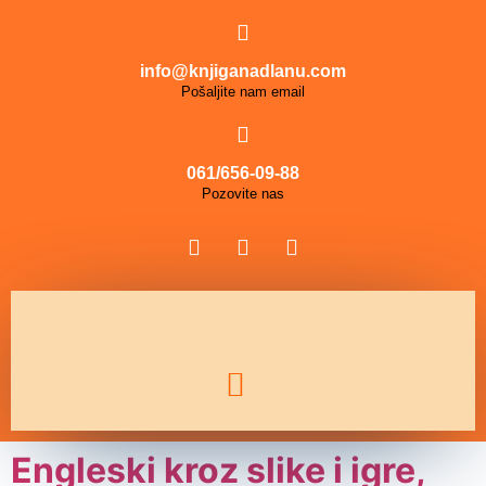
info@knjiganadlanu.com
Pošaljite nam email
061/656-09-88
Pozovite nas
Engleski kroz slike i igre,