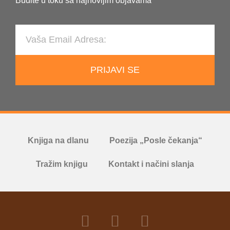
Budite u toku sa najnovijim objavama
PRIJAVI SE
Knjiga na dlanu
Poezija „Posle čekanja“
Tražim knjigu
Kontakt i načini slanja