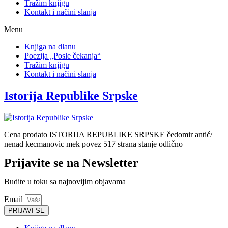
Tražim knjigu
Kontakt i načini slanja
Menu
Knjiga na dlanu
Poezija „Posle čekanja“
Tražim knjigu
Kontakt i načini slanja
Istorija Republike Srpske
Cena prodato ISTORIJA REPUBLIKE SRPSKE čedomir antić/
nenad kecmanovic mek povez 517 strana stanje odlično
Prijavite se na Newsletter
Budite u toku sa najnovijim objavama
Email
PRIJAVI SE