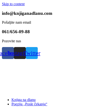
Skip to content
info@knjiganadlanu.com
Pošaljite nam email
061/656-09-88
Pozovite nas
acebook
Instagram
Twitter
Knjiga na dlanu
Poezija „Posle čekanja“