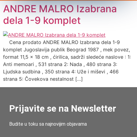
ANDRE MALRO Izabrana
dela 1-9 komplet
Cena prodato ANDRE MALRO Izabrana dela 1-9
komplet Jugoslavija publik Beograd 1987 , mek povez,
format 11,5 x 18 cm , ćirilica, sadrži sledeće naslove : 1:
Anti memoari , 531 strana 2: Nada , 480 strana 3:
Ljudska sudbina , 350 strana 4: Uže i miševi , 466
strana 5: Čovekova nestalnost […]
Prijavite se na Newsletter
Budite u toku sa najnovijim objavama