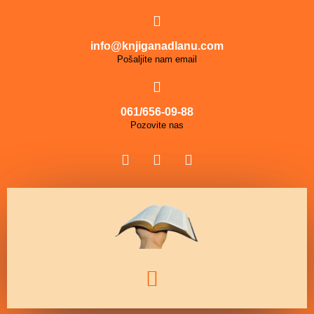
info@knjiganadlanu.com
Pošaljite nam email
061/656-09-88
Pozovite nas