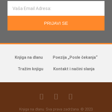
PRIJAVI SE
Knjiga na dlanu
Poezija „Posle čekanja“
Tražim knjigu
Kontakt i načini slanja
Knjiga na dlanu. Sva prava zadržana. © 2023