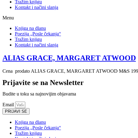
Tražim knjigu
Kontakt i načini slanja
Menu
Knjiga na dlanu
Poezija „Posle čekanja“
Tražim knjigu
Kontakt i načini slanja
ALIAS GRACE, MARGARET ATWOOD
Cena prodato ALIAS GRACE, MARGARET ATWOOD M&S 1996. Toronto T
Prijavite se na Newsletter
Budite u toku sa najnovijim objavama
Email
PRIJAVI SE
Knjiga na dlanu
Poezija „Posle čekanja“
Tražim knjigu