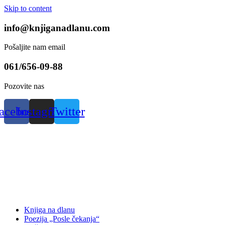
Skip to content
info@knjiganadlanu.com
Pošaljite nam email
061/656-09-88
Pozovite nas
acebook
Instagram
Twitter
Knjiga na dlanu
Poezija „Posle čekanja“